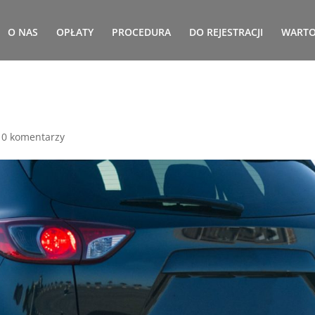
O NAS
OPŁATY
PROCEDURA
DO REJESTRACJI
WARTO
|
0 komentarzy