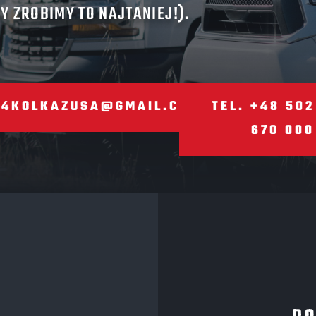
 ZROBIMY TO NAJTANIEJ!).
4KOLKAZUSA@GMAIL.COM
TEL. +48 502
670 000