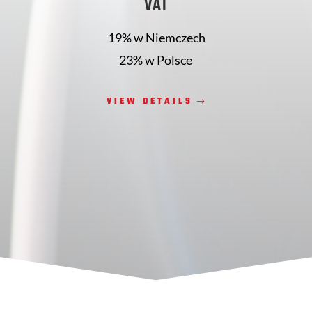
VAT
19% w Niemczech
23% w Polsce
VIEW DETAILS