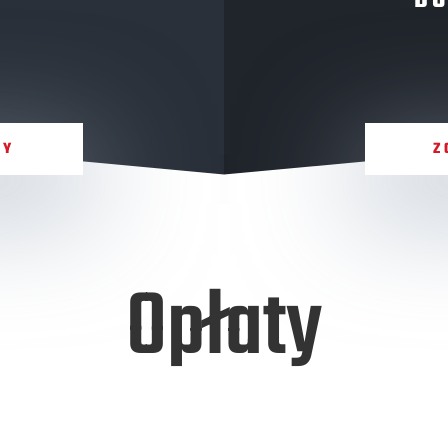
A
DO
ŁY
Z
Opłaty