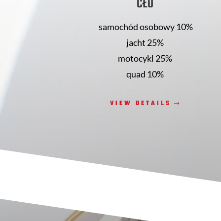
CŁO
samochód osobowy 10%
jacht 25%
motocykl 25%
quad 10%
VIEW DETAILS