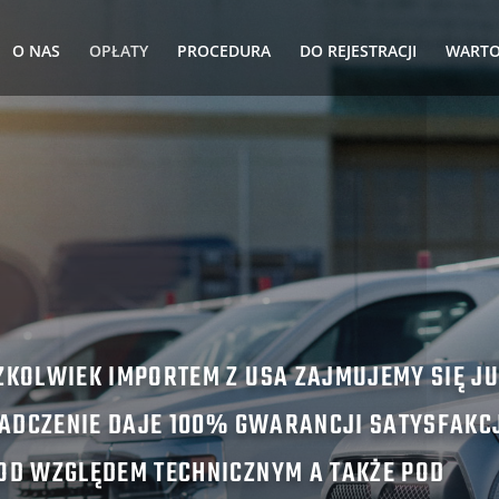
O NAS
OPŁATY
PROCEDURA
DO REJESTRACJI
WARTO
ZKOLWIEK IMPORTEM Z USA ZAJMUJEMY SIĘ JU
IADCZENIE DAJE 100% GWARANCJI SATYSFAKC
OD WZGLĘDEM TECHNICZNYM A TAKŻE POD