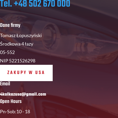
Tel. +48 502 670 000
Dane firmy
Tomasz Łopuszyński
Środkowa 4 łazy
05-552
NIP 5221526298
ZAKUPY W USA
Email
4kolkazusa@gmail.com
Open Hours
Pn-Sob:10 - 18