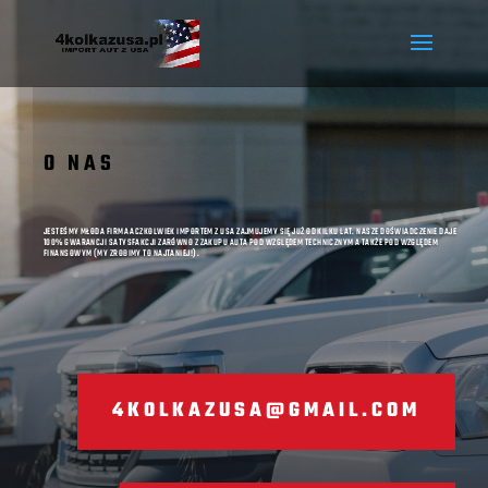
O NAS
JESTEŚMY MŁODA FIRMA ACZKOLWIEK IMPORTEM Z USA ZAJMUJEMY SIĘ JUŻ OD KILKU LAT. NASZE DOŚWIADCZENIE DAJE
100% GWARANCJI SATYSFAKCJI ZARÓWNO Z ZAKUPU AUTA POD WZGLĘDEM TECHNICZNYM A TAKŻE POD WZGLĘDEM
FINANSOWYM (MY ZROBIMY TO NAJTANIEJ!).
4KOLKAZUSA@GMAIL.COM